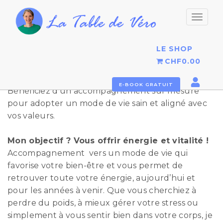
Permu
la
naviga
LE SHOP
CHF0.00
Transformez vos habitudes pour un nouveau
départ
E-BOOK GRATUIT
Bénéficiez d’un accompagnement sur mesure
pour adopter un mode de vie sain et aligné avec
vos valeurs.
Mon objectif ? Vous offrir énergie et vitalité !
Accompagnement vers un mode de vie qui
favorise votre bien-être et vous permet de
retrouver toute votre énergie, aujourd’hui et
pour les années à venir. Que vous cherchiez à
perdre du poids, à mieux gérer votre stress ou
simplement à vous sentir bien dans votre corps, je