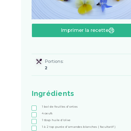
Imprimer la recette
Portions:
2
Ingrédients
1
bol de feuilles d'orties
4
oeufs
1
tbsp
huile d'olive
1 à 2
tsp
purée d'amandes blanches ( facultatif )